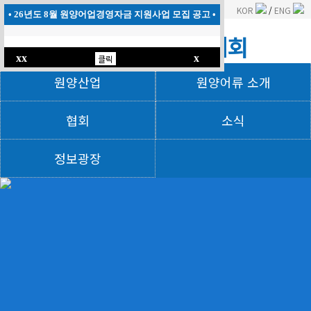
KOR
/
ENG
• 협회 촉탁직 전문위원(계약직) 최종합격자 공고 •
• 26년도 8월 원양어업경영자금 지원사업 모집 공고 •
한국원양산업협회
특수
법인
xx
xx
x
x
클릭
클릭
원양산업
원양어류 소개
협회
소식
정보광장