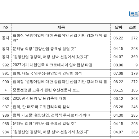
목록
no
제목
날짜
조회
협회장 "원양어업에 대한 종합적인 산업 기반 강화 대책 필
공지
06.22
272
요"
공지
문해남 회장 “원양산업 중요성 알릴 것”
04.15
298
공지
"원양산업 경쟁력, 어장·선박·선원에서 찾겠다"
04.07
369
2027어기 대한민국-미크로네시아 입어협상 타결
992
08.06
9
협회, 태도국 연수생-원양업계 간담회 참석
991
07.08
179
협회장 "원양어업에 대한 종합적인 산업 기반 강화 대책 필
990
06.22
272
요"
중동전쟁발 고유가 관련 수산전문지 보도
>
06.15
185
2026년 선원의 날 원양축제 개최
988
06.12
363
협회, 한-태도국 고위관리회의 참석
987
05.28
246
협회 기고문: 원양산업, 전략적 투자로 바라봐야
986
04.30
285
문해남 회장 “원양산업 중요성 알릴 것”
985
04.15
298
"원양산업 경쟁력, 어장·선박·선원에서 찾겠다"
984
04.07
369