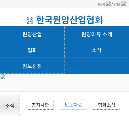
KOR
/
ENG
한국원양산업협회
특수
법인
원양산업
원양어류 소개
협회
소식
정보광장
회사소개
보도자료
공지사항
협회소식
소식