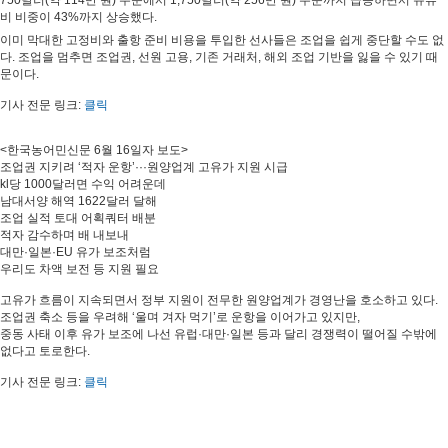
750달러(약 114만 원) 수준에서 1,750달러(약 256만 원) 수준까지 급등하면서 유류
비 비중이 43%까지 상승했다.
이미 막대한 고정비와 출항 준비 비용을 투입한 선사들은 조업을 쉽게 중단할 수도 없
다. 조업을 멈추면 조업권, 선원 고용, 기존 거래처, 해외 조업 기반을 잃을 수 있기 때
문이다.
기사 전문 링크: 
클릭
<한국농어민신문 6월 16일자 보도>

조업권 지키려 ‘적자 운항’···원양업계 고유가 지원 시급

kl당 1000달러면 수익 어려운데

남대서양 해역 1622달러 달해

조업 실적 토대 어획쿼터 배분

적자 감수하며 배 내보내 

대만·일본·EU 유가 보조처럼

우리도 차액 보전 등 지원 필요 
고유가 흐름이 지속되면서 정부 지원이 전무한 원양업계가 경영난을 호소하고 있다.
조업권 축소 등을 우려해 ‘울며 겨자 먹기’로 운항을 이어가고 있지만,
중동 사태 이후 유가 보조에 나선 유럽·대만·일본 등과 달리 경쟁력이 떨어질 수밖에 
없다고 토로한다.
기사 전문 링크: 
클릭