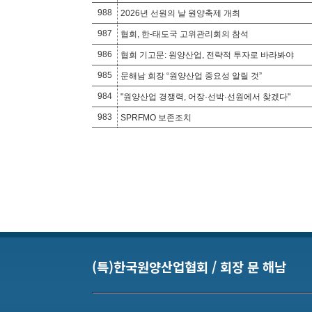
988
2026년 선원의 날 원양축제 개최
987
협회, 한-태도국 고위관리회의 참석
986
협회 기고문: 원양산업, 전략적 투자로 바라봐야
985
문해남 회장 “원양산업 중요성 알릴 것”
984
"원양산업 경쟁력, 어장·선박·선원에서 찾겠다"
983
SPRFMO 보존조치
(특)한국원양산업협회 / 회장 문 해남