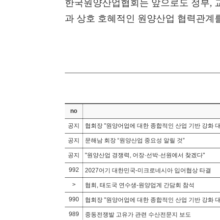
한국원양산업협회는 앞으로도 정부
,
과 상호 호혜적인 원양산업 협력관계
no
공지
협회장 "원양어업에 대한 종합적인 산업 기반 강화 대
공지
문해남 회장 “원양산업 중요성 알릴 것”
공지
"원양산업 경쟁력, 어장·선박·선원에서 찾겠다"
992
2027어기 대한민국-미크로네시아 입어협상 타결
>
협회, 태도국 연수생-원양업계 간담회 참석
990
협회장 "원양어업에 대한 종합적인 산업 기반 강화 대
989
중동전쟁발 고유가 관련 수산전문지 보도