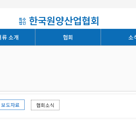
한국원양산업협회
특수
법인
어류 소개
협회
소
회사소개
보도자료
협회소식