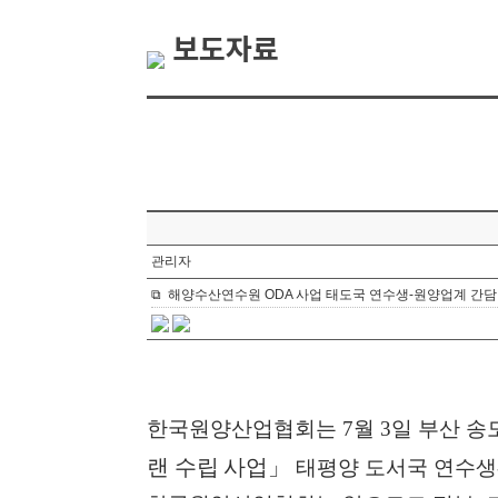
보도자료
관리자
⧉
해양수산연수원 ODA 사업 태도국 연수생-원양업계 간
한국원양산업협회는
7
월
3
일 부산 송
랜 수립 사업
」
태평양 도서국 연수생