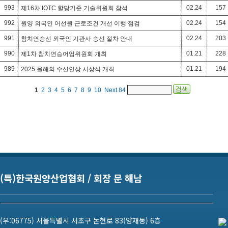
993
02.24
157
제16차 IOTC 할당기준 기술위원회 참석
992
02.24
154
원양 외국인 어선원 근로조건 개선 이행 점검
991
02.24
203
참치연승선 외국인 기관사 승선 절차 안내
990
01.21
228
제1차 참치연승어업위원회 개최
989
01.21
194
2025 올해의 수산인상 시상식 개최
1
2
3
4
5
6
7
8
9
10
Next
84
(특)한국원양산업협회 / 회장 문 해남
(우:06775) 서울특별시 서초구 논현로 83(양재동) 6층