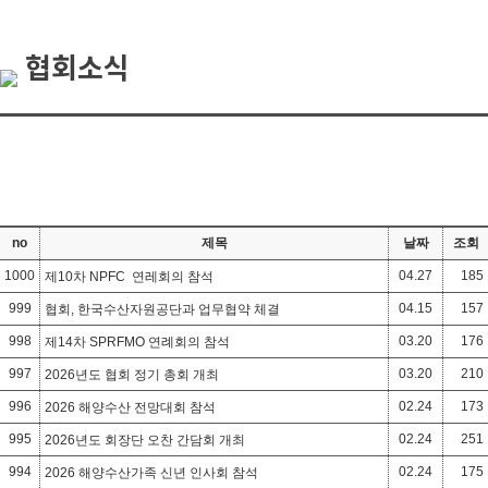
협회소식
no
제목
날짜
조회
1000
04.27
185
제10차 NPFC 연레회의 참석
999
04.15
157
협회, 한국수산자원공단과 업무협약 체결
998
03.20
176
제14차 SPRFMO 연례회의 참석
997
03.20
210
2026년도 협회 정기 총회 개최
996
02.24
173
2026 해양수산 전망대회 참석
995
02.24
251
2026년도 회장단 오찬 간담회 개최
994
02.24
175
2026 해양수산가족 신년 인사회 참석