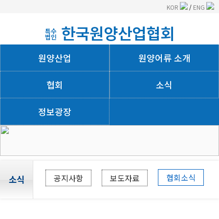
KOR
/
ENG
한국원양산업협회
특수
법인
원양산업
원양어류 소개
협회
소식
정보광장
회사소개
협회소식
공지사항
보도자료
소식