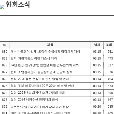
협회소식
no
제목
날짜
조회
해수부-오징어 업계, 오징어 수급상황 점검회의 개최
880
03.15
511
협회, 차량계량소 이전 개소식 개최
879
03.15
473
24년 현장-연구(정책) 협업을 위한 업무협의회 개최
878
03.15
527
협회, 조업감시센터-원양참치업계 간담회 참석
877
03.15
576
협회, 22대 총선 선상투표 관련 알림 및 안내
876
03.14
494
협회, ‘해운업 중대재해 20문 20답’ 배포 및 안내
875
03.14
573
협회, 2024년도 회장단 오찬 간담회 개최
874
03.13
496
협회, 2024 해양수산 전망대회 참석
873
03.13
867
872
09.20
685
솔로몬･투발루와 2024 어기 참치 입어 협상
2023 제2차 수산분야 CEO 초청 세미나 개최
871
09.20
905