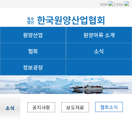
KOR
/
ENG
한국원양산업협회
특수
법인
원양산업
원양어류 소개
협회
소식
정보광장
회사소개
협회소식
공지사항
보도자료
소식