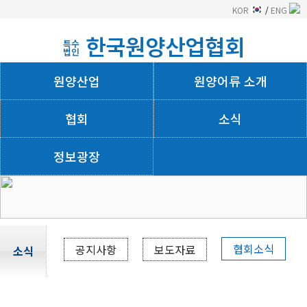
KOR
/
ENG
한국원양산업협회
특수
법인
원양산업
원양어류 소개
협회
소식
정보광장
회사소개
협회소식
공지사항
보도자료
소식