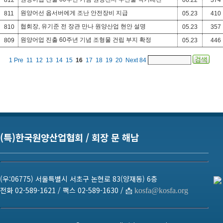
812
06.22
374
원양어선 옵서버에게 조난 안전장비 지급
811
05.23
410
협회장, 유기준 전 장관 만나 원양산업 현안 설명
810
05.23
357
원양어업 진출 60주년 기념 조형물 건립 부지 확정
809
05.23
446
1
Pre
11
12
13
14
15
16
17
18
19
20
Next
84
(특)한국원양산업협회 / 회장 문 해남
(우:06775) 서울특별시 서초구 논현로 83(양재동) 6층
전화 02-589-1621 / 팩스 02-589-1630 / 📩
kosfa@kosfa.org