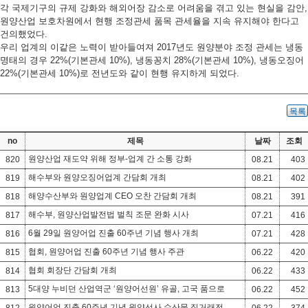
각 국제기구의 규제 강화와 해외어장 감소로 어려움을 겪고 있는 현실을 감안,
원양산업 보호차원에서 현행 조정관세 품목 관세율을 지속 유지해야 한다고
건의했었다.
우리 업계의 이같은 노력이 받아들여져 2017년도 원양분야 조정 관세는 냉동
명태의 경우 22%(기본관세 10%), 냉동꽁치 28%(기본관세 10%), 냉동오징어
22%(기본관세 10%)로 전년도와 같이 현행 유지하게 되었다.
목록
no
제목
날짜
조회
원양산업 재도약 위해 정부-업계 간 소통 강화
820
08.21
403
해수부와 원양오징어업계 간담회 개최
819
08.21
402
해양수산부와 원양업계 CEO 오찬 간담회 개최
818
08.21
391
해수부, 원양산업발전법 벌칙 조문 완화 시사
817
07.21
416
6월 29일 원양어업 진출 60주년 기념 행사 개최
816
07.21
428
협회, 원양어업 진출 60주년 기념 행사 주관
815
06.22
420
협회 회장단 간담회 개최
814
06.22
433
5대양 누비던 산업역군 ‘원양어선원’ 유골, 고국 품으로
813
06.22
452
원양어업 진출 60주년 기념 원양선사 수산물 직거래전