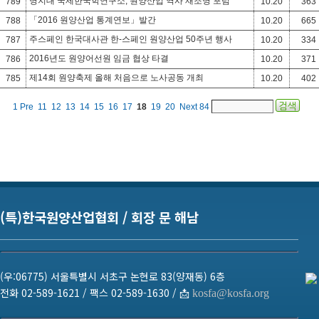
명지대 국제한국학연구소, 원양산업 역사 재조명 포럼
789
10.20
363
「2016 원양산업 통계연보」발간
788
10.20
665
주스페인 한국대사관 한-스페인 원양산업 50주년 행사
787
10.20
334
2016년도 원양어선원 임금 협상 타결
786
10.20
371
제14회 원양축제 올해 처음으로 노사공동 개최
785
10.20
402
1
Pre
11
12
13
14
15
16
17
18
19
20
Next
84
(특)한국원양산업협회 / 회장 문 해남
(우:06775) 서울특별시 서초구 논현로 83(양재동) 6층
전화 02-589-1621 / 팩스 02-589-1630 / 📩
kosfa@kosfa.org