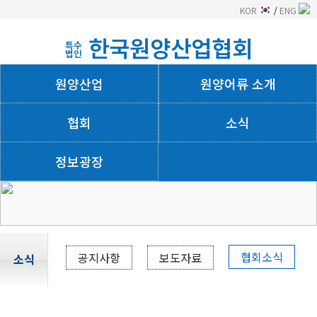
KOR
/
ENG
한국원양산업협회
특수
법인
원양산업
원양어류 소개
협회
소식
정보광장
회사소개
협회소식
공지사항
보도자료
소식