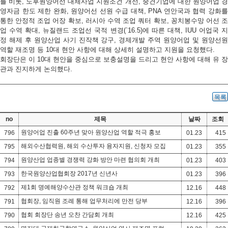
를 비롯, 노후원양어선 대체사업 지원조건 개선, 중견기업에 대한 원양어업 경
영자금 한도 제한 완화, 원양어선 선원 수급 대책, PNA 연안국과 협력 강화를
통한 안정적 조업 어장 확보, 러시아 수역 조업 쿼터 확보, 꽁치봉수망 어선 조
업 수역 확대, 뉴질랜드 조업선 국적 변경(`16.5)에 따른 대책, IUU 어업국 지
정 해제 후 원양산업 사기 진작책 강구, 경제개발 주역 원양어업 및 원양선원
역할 재조명 등 10대 현안 사항에 대해 상세히 설명하고 지원을 요청했다.
회장단은 이 10대 현안을 중심으로 보충설명을 드리고 현안 사항에 대해 유 장
관과 진지하게 논의했다.
목록
no
제목
날짜
조회
원양어업 진출 60주년 맞아 원양산업 역할 적극 홍보
796
01.23
415
해외수산협력원, 해외 수산투자 융자지원, 신청자 모집
795
01.23
355
원양산업 업종별 경쟁력 강화 방안 마련 협의회 개최
794
01.23
403
한국원양산업협회장 2017년 신년사
793
01.23
396
제1회 명예해양수산관 정책 워크숍 개최
792
12.16
448
협회장, 임직원 조례 통해 업무처리에 만전 당부
791
12.16
396
협회 회장단 송년 오찬 간담회 개최
790
12.16
425