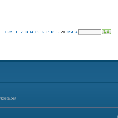
1
Pre
11
12
13
14
15
16
17
18
19
20
Next
84
kosfa.org