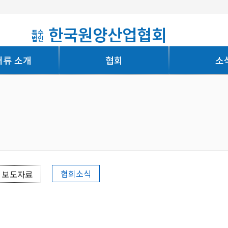
한국원양산업협회
특수
법인
어류 소개
협회
소
회사소개
협회소식
보도자료