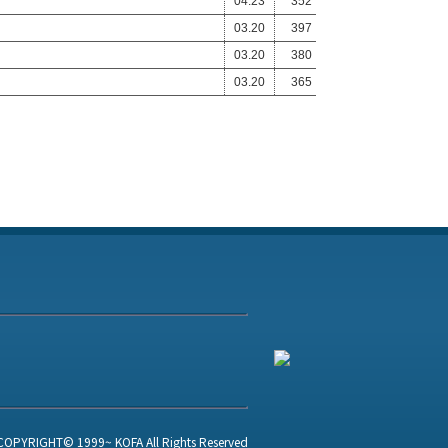
04.23
352
03.20
397
03.20
380
03.20
365
COPYRIGHT© 1999~ KOFA All Rights Reserved