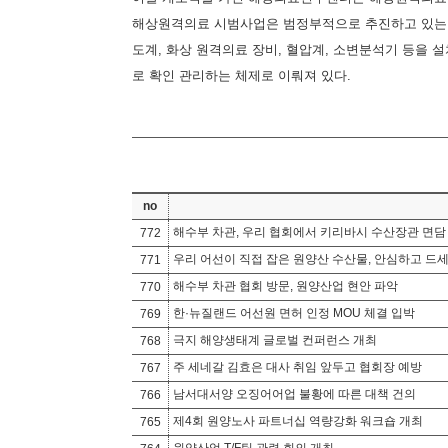
해상원격의료 시범사업은 범정부적으로 추진하고 있는 
도계, 화상 원격의료 장비, 혈압계, 소변분석기 등을
로 확인 관리하는 체제로 이뤄져 있다.
no
해수부 차관, 우리 협회에서 키리바시 수산장관 면담
772
우리 어선이 직접 잡은 원양산 수산물, 안심하고 드세
771
해수부 차관 협회 방문, 원양산업 현안 파악
770
한·뉴질랜드 어선원 면허 인정 MOU 체결 입박
769
극지 해양생태계 글로벌 컨퍼런스 개최
768
주 세네갈 김효은 대사 취임 앞두고 협회장 예방
767
남서대서양 오징어어업 불황에 따른 대책 건의
766
제4회 원양노사 파트너십 역량강화 워크숍 개최
765
원양산업 T/F팀 관련 회의 개최