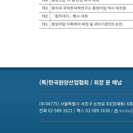
764
명지대 국제한국학연구소 원양어업 역사 재조명
763
「참치데이」행사 개최
762
원양어업 어획쿼터 배정 및 관리기준(안) 논란
761
(특)한국원양산업협회 / 회장 문 해남
(우:06775) 서울특별시 서초구 논현로 83(양재동) 6층
전화 02-589-1621 / 팩스 02-589-1630 / 📩
kosfa@