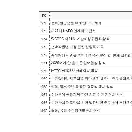
no
협회, 원양선원 유해 인도식 개최
976
제47차 NAFO 연례회의 참석
975
WCPFC 제21차 기술이행위원회 참석
974
선박직원법 개정 관련 설명회 개최
973
972
중대재해 예방을 위한 해양수산분야 업･단체 설명회
2026어기 한-솔로몬 입어협상 참석
971
IATTC 제103차 연례회의 참석
970
「원양산업 재도약을 위한 발전 방안」 연구용역 업
969
협회, 제80주년 광복절 경축식 행사 참석
968
수산분야 국정과제 관련 의견 수렴 간담회 참석
967
원양산업 재도약을 위한 발전방안 연구용역 부산 간
966
협회, 국회 수산정책토론회 참석
965