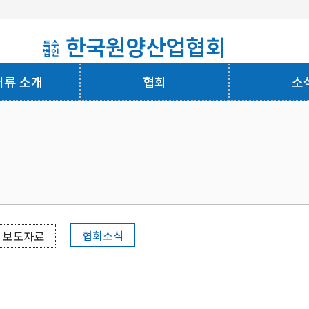
한국원양산업협회
특수
법인
어류 소개
협회
소
회사소개
협회소식
보도자료