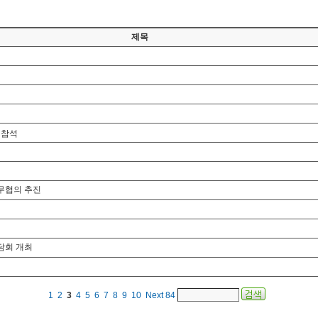
제목
 참석
무협의 추진
담회 개최
1
2
3
4
5
6
7
8
9
10
Next
84