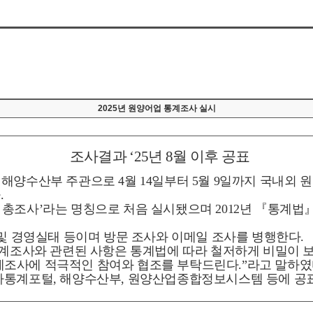
2025년 원양어업 통계조사 실시
조사결과
‘25
년
8
월 이후 공표
 해양수산부 주관으로
4
월
14
일부터
5
월
9
일까지 국내외 
다
.
 총조사
’
라는 명칭으로 처음 실시됐으며
2012
년
『
통계법
및 경영실태 등이며 방문 조사와 이메일 조사를 병행한다
.
계조사와 관련된 사항은 통계법에 따라 철저하게 비밀이 
계조사에 적극적인 참여와 협조를 부탁드린다
.”
라고 말하
국가통계포털
,
해양수산부
,
원양산업종합정보시스템 등에 공