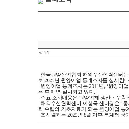
관리자
한국원양산업협회 해외수산협력센터는
로
2025
년 원양어업 통계조사를 실시한
원양어업 통계조사는
2011
년
, ‘
원양어업
은 후 매년 실시되고 있다
.
주요 조사내용은 원양업체 생산
‧
수출 
해외수산협력센터 이상묵 센터장은
“
통
략 수립의 기초자료가 되는 원양어업 통
조사결과는
2025
년
8
월 이후 통계청 