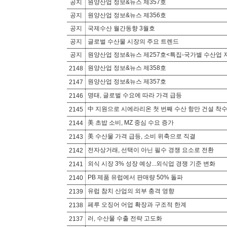
공지
원양산업 정보&뉴스 제357호
공지
원양산업 정보&뉴스 제356호
공지
국제수산 월간동향 3월호
공지
글로벌 수산물 시장의 주요 트렌드
공지
원양산업 정보&뉴스 제257호<특집-국가별 수산업 
원양산업 정보&뉴스 제358호
2148
원양산업 정보&뉴스 제357호
2147
명태, 글로벌 수요에 따라 가격 급등
2146
中 지원으로 시에라리온 첫 번째 수산 항만 건설 착
2145
美 초밥 소비, MZ 중심 수요 증가
2144
美 수산물 가격 급등, 소비 위축으로 직결
2143
전자상거래, 선택이 아닌 필수 경쟁 요소로 전환
2142
외식 시장 3% 성장 예상...외식업 경쟁 기준 변화
2141
PB 제품 유럽에서 판매량 50% 돌파
2140
유럽 참치 산업의 외부 충격 영향
2139
페루 오징어 어업 확장과 구조적 한계
2138
러, 수산물 수출 전략 고도화
2137