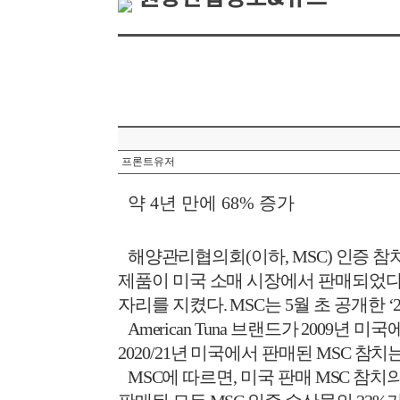
프론트유저
약
4
년 만에
68%
증가
해양관리협의회
(
이하
, MSC)
인증 참
제품이 미국 소매 시장에서 판매되었
자리를 지켰다
. MSC
는
5
월 초 공개한
‘
American Tuna
브랜드가
2009
년 미국
2020/21
년 미국에서 판매된
MSC
참치
MSC
에 따르면
,
미국 판매
MSC
참치