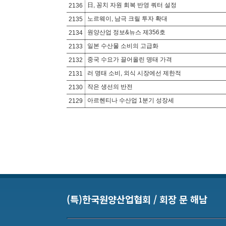
日, 꽁치 자원 회복 반영 쿼터 설정
2136
노르웨이, 남극 크릴 투자 확대
2135
원양산업 정보&뉴스 제356호
2134
일본 수산물 소비의 고급화
2133
중국 수요가 끌어올린 명태 가격
2132
러 명태 소비, 외식 시장에선 제한적
2131
작은 생선의 반전
2130
아르헨티나 수산업 1분기 성장세
2129
(특)한국원양산업협회 / 회장 문 해남