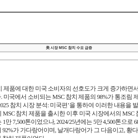
美 시장 MSC 참치 수요 급증
치 제품에 대한 미국 소비자의 선호도가 크게 증가하면
다
.
미국에서 소비되는
MSC
참치 제품의
98%
가 통조림 
2025
참치 시장 분석
:
미국편
’
을 통하여 이러한 내용을 
에
MSC
참치 제품을 출시한 이후 미국 시장에서의
MSC
는
1
만
7,500
톤이었으나
, 2024/25
년에는
5
만
4,500
톤으로
6
의
92%
가 가다랑어이며
,
날개다랑어가 그 다음이고
,
황다