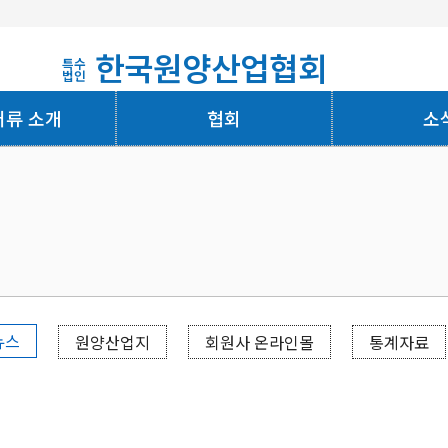
한국원양산업협회
특수
법인
어류 소개
협회
소
회사소개
뉴스
원양산업지
회원사 온라인몰
통계자료