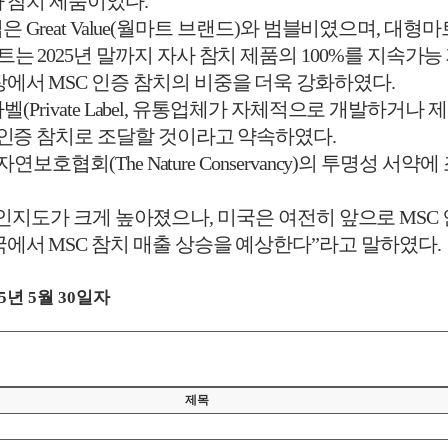
가 참치 제품이었다
.
업은
Great Value(
월마트 브랜드
)
와 범블비였으며
,
대형마
트는
2025
년 말까지 자사 참치 제품의
100%
를 지속가능
시장에서
MSC
인증 참치의 비중을 더욱 강화하였다
.
라벨
(Private Label,
유통업체가 자체적으로 개발하거나 제
인증 참치로 조달할 것이라고 약속하였다
.
제자연보호협회
(The Nature Conservancy)
의 투명성 서약에
 인지도가 크게 높아졌으나
,
미국은 여전히 앞으로
MSC
국에서
MSC
참치 매출 상승을 예상한다
”
라고 말하였다
.
5
년
5
월
30
일자
제목