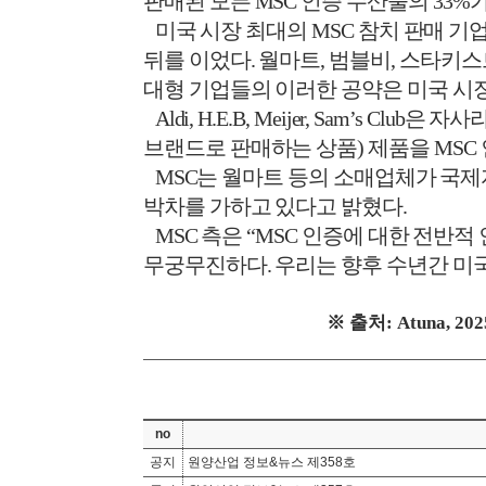
판매된 모든
MSC
인증 수산물의
33%
미국 시장 최대의
MSC
참치 판매 기
뒤를 이었다
.
월마트
,
범블비
,
스타키스
대형 기업들의 이러한 공약은 미국 
Aldi, H.E.B, Meijer, Sam’s Club
은 자사
브랜드로 판매하는 상품
)
제품을
MSC
MSC
는 월마트 등의 소매업체가 국
박차를 가하고 있다고 밝혔다
.
MSC
측은
“MSC
인증에 대한 전반적
무궁무진하다
.
우리는 향후 수년간 미
※
출처
: Atuna, 202
no
공지
원양산업 정보&뉴스 제358호