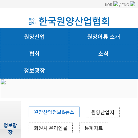
KOR
/
ENG
한국원양산업협회
특수
법인
원양산업
원양어류 소개
협회
소식
정보광장
회사소개
원양산업정보&뉴스
원양산업지
정보광
회원사 온라인몰
통계자료
장