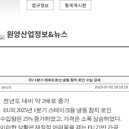
법규정보
통계게시판
원양산업정보&뉴스
EU 1분기 에콰도르산 냉동 참치 로인 수입 강세
2025-07-02 18:18:19
관리자
전년도 대비 약
2
배로 증가
EU
의
2025
년
1
분기 스테이크용 냉동 참치 로인
수입량은
25%
증가하였고
,
가격은 소폭 상승하였다
.
이러한 상황은 재정적 어려움을 겪는
EU
기반 가공