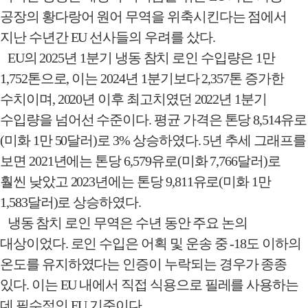
공장의 황다랑어 원어 무역을 위축시킨다는 점에서
지난 수년간
EU
선사들의 우려를 샀다
.
EU
의
2025
년
1
분기 냉동 참치 로인 수입량은
1
만
1,752
톤으로
,
이는
2024
년
1
분기보다
2,357
톤 증가한
수치이며
, 2020
년 이후 최고치였던
2022
년
1
분기
수입량을 넘어선 수준이다
.
평균 가격은 톤당
8,514
유로
(
미화
1
만
50
달러
)
로
3%
상승하였다
. 5
년 추세 그래프를
보면
2021
년에는 톤당
6,579
유로
(
미화
7,766
달러
)
로
훨씬 낮았고
2023
년에는 톤당
9,811
유로
(
미화
1
만
1,583
달러
)
로 상승하였다
.
냉동 참치 로인 무역은 수년 동안 주요 논의
대상이었다
.
로인 수입은 어획 및 운송 중
-18
도 이하의
온도를 유지하였다는 인증이 누락되는 경우가 종종
있다
.
이는
EU
내에서 직접 식용으로 필레를 사용하는
데 필수적인
EU
기준이다
.