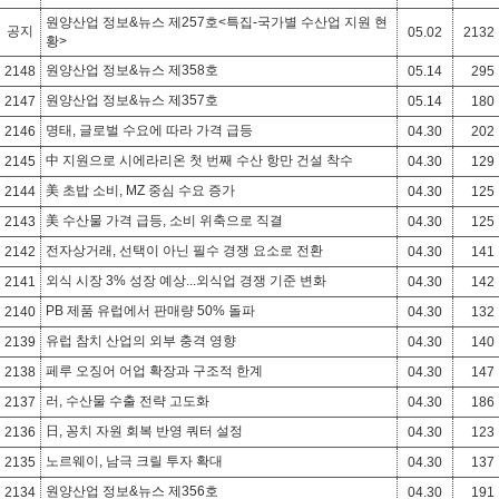
원양산업 정보&뉴스 제257호<특집-국가별 수산업 지원 현
공지
05.02
2132
황>
원양산업 정보&뉴스 제358호
2148
05.14
295
원양산업 정보&뉴스 제357호
2147
05.14
180
명태, 글로벌 수요에 따라 가격 급등
2146
04.30
202
中 지원으로 시에라리온 첫 번째 수산 항만 건설 착수
2145
04.30
129
美 초밥 소비, MZ 중심 수요 증가
2144
04.30
125
美 수산물 가격 급등, 소비 위축으로 직결
2143
04.30
125
전자상거래, 선택이 아닌 필수 경쟁 요소로 전환
2142
04.30
141
외식 시장 3% 성장 예상...외식업 경쟁 기준 변화
2141
04.30
142
PB 제품 유럽에서 판매량 50% 돌파
2140
04.30
132
유럽 참치 산업의 외부 충격 영향
2139
04.30
140
페루 오징어 어업 확장과 구조적 한계
2138
04.30
147
러, 수산물 수출 전략 고도화
2137
04.30
186
日, 꽁치 자원 회복 반영 쿼터 설정
2136
04.30
123
노르웨이, 남극 크릴 투자 확대
2135
04.30
137
원양산업 정보&뉴스 제356호
2134
04.30
191