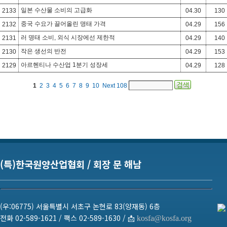
일본 수산물 소비의 고급화
2133
04.30
130
중국 수요가 끌어올린 명태 가격
2132
04.29
156
러 명태 소비, 외식 시장에선 제한적
2131
04.29
140
작은 생선의 반전
2130
04.29
153
아르헨티나 수산업 1분기 성장세
2129
04.29
128
1
2
3
4
5
6
7
8
9
10
Next
108
(특)한국원양산업협회 / 회장 문 해남
(우:06775) 서울특별시 서초구 논현로 83(양재동) 6층
전화 02-589-1621 / 팩스 02-589-1630 / 📩
kosfa@kosfa.org