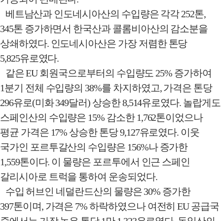
베트남산과 인도네시아산의 수입량은 각각
252
톤
,
345
톤 증가하면서 한국산과 콜롬비아산의 감소분을
상쇄하였다
.
인도네시아산은 가장 저렴한 톤당
5,825
유로였다
.
같은
EU
회원국으로부터의 수입량도
25%
증가하여
1
분기 전체 수입량의
38%
를 차지하였고
,
가격은 톤당
296
유로
(
미화
349
달러
)
상승한
8,514
유로였다
.
놀랍게도
스페인산의 수입량은
15%
감소한
1,762
톤이었으나
평균 가격은
17%
상승한 톤당
9,127
유로였다
.
이웃
국가인 포르투갈산의 수입량은
156%
나 증가한
1,559
톤이다
.
이 물량은 포르투에서 인근 스페인
갈리시아로 트럭을 통하여 운송되었다
.
수입 허브인 네덜란드산의 물량은
30%
증가한
397
톤이며
,
가격은
7%
하락하였으나 여전히
EU
공급국