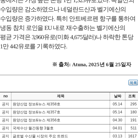
중에서는 가장 높은 톤당
1
만
1,323
유로였다
.
독일산의
수입량은 감소하였으나 네덜란드산과 벨기에산의
수입량은 증가하였다
.
특히 안트베르펜 항구를 통하여
냉동 참치 로인을
EU
내로 재수출하는 벨기에산의
평균 가격은
3,960
유로
(
미화
4,675
달러
)
나 하락한 톤당
1
만
442
유로를 기록하였다
.
※
출처
: Atuna, 2025
년
6
월
25
일자
목록
no
제목
날짜
조회
공지
원양산업 정보&뉴스 제358호
05.14
295
공지
원양산업 정보&뉴스 제357호
05.14
180
공지
원양산업 정보&뉴스 제356호
04.30
191
공지
국제수산 월간동향 3월호
04.01
511
공지
글로벌 수산물 시장의 주요 트렌드
03.13
1617