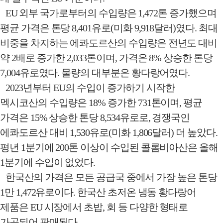
EU
외부 국가로부터의 수입량은
1,472
톤 증가했으며
평균 가격은 톤당
8,401
유로
(
미화
9,918
달러
)
였다
.
최대
비중을 차지하는 에콰도르산의 수입량은 전년도 대비
약
2
배로 증가한
2,033
톤이며
,
가격은
8%
상승한 톤당
7,004
유로였다
.
물량의 대부분은 황다랑어였다
.
2023
년부터
EU
의 수입이 증가하기 시작한
멕시코산의 수입량은
18%
증가한
731
톤이며
,
평균
가격은
15%
상승한 톤당
8,534
유로로
,
경쟁국인
에콰도르산 대비
1,530
유로
(
미화
1,806
달러
)
더 높았다
.
평년
1
분기에
200
톤 이상이 수입된 콜롬비아산은 올해
1
분기에 수입이 없었다
.
한국산의 가격은 모든 공급국 중에서 가장 높은 톤당
1
만
1,472
유로이다
.
한국산 초저온 냉동 황다랑어
제품은
EU
시장에서 초밥
,
회 등 다양한 형태로
가공되어 판매된다
.