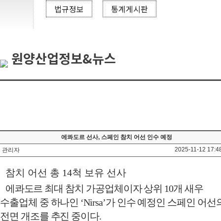
법규정보
통계게시판
원양산업정보&뉴스
에콰도르 선사, 스페인 참치 어선 인수 예정
2025-11-12 17:4
관리자
참치 어선 총
14
척 보유 선사
에콰도르 최대 참치 가공업체이자 상위
10
개 새우
수출업체 중 하나인
‘Nirsa’
가 인수 예정인 스페인 어선
전면 개조를 추진 중이다
.