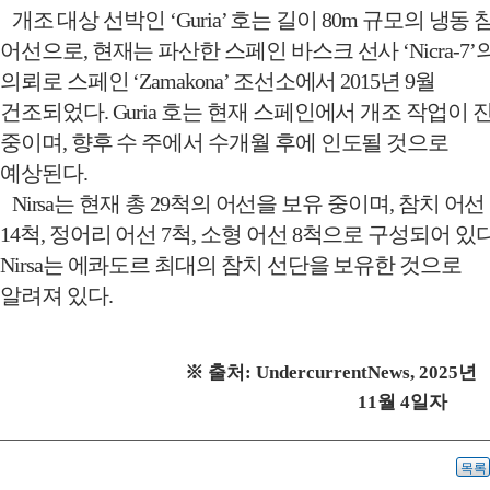
개조 대상 선박인
‘Guria’
호는 길이
80m
규모의 냉동 
어선으로
,
현재는 파산한 스페인 바스크 선사
‘Nicra-7’
의뢰로 스페인
‘Zamakona’
조선소에서
2015
년
9
월
건조되었다
. Guria
호는 현재 스페인에서 개조 작업이 
중이며
,
향후 수 주에서 수개월 후에 인도될 것으로
예상된다
.
Nirsa
는 현재 총
29
척의 어선을 보유 중이며
,
참치 어선
14
척
,
정어리 어선
7
척
,
소형 어선
8
척으로 구성되어 있
Nirsa
는 에콰도르 최대의 참치 선단을 보유한 것으로
알려져 있다
.
※
출처
: UndercurrentNews, 2025
년
11
월
4
일자
목록