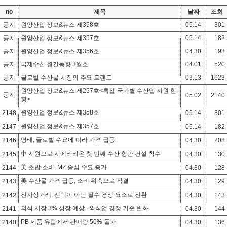
no
제목
날짜
조회
공지
원양산업 정보&뉴스 제358호
05.14
301
공지
원양산업 정보&뉴스 제357호
05.14
182
공지
원양산업 정보&뉴스 제356호
04.30
193
공지
국제수산 월간동향 3월호
04.01
520
공지
글로벌 수산물 시장의 주요 트렌드
03.13
1623
원양산업 정보&뉴스 제257호<특집-국가별 수산업 지원 현
공지
05.02
2140
황>
원양산업 정보&뉴스 제358호
2148
05.14
301
원양산업 정보&뉴스 제357호
2147
05.14
182
명태, 글로벌 수요에 따라 가격 급등
2146
04.30
208
中 지원으로 시에라리온 첫 번째 수산 항만 건설 착수
2145
04.30
130
美 초밥 소비, MZ 중심 수요 증가
2144
04.30
128
美 수산물 가격 급등, 소비 위축으로 직결
2143
04.30
129
전자상거래, 선택이 아닌 필수 경쟁 요소로 전환
2142
04.30
143
외식 시장 3% 성장 예상...외식업 경쟁 기준 변화
2141
04.30
144
PB 제품 유럽에서 판매량 50% 돌파
2140
04.30
136