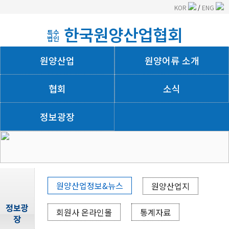
KOR
/
ENG
한국원양산업협회
특수
법인
원양산업
원양어류 소개
협회
소식
정보광장
회사소개
원양산업정보&뉴스
원양산업지
정보광
회원사 온라인몰
통계자료
장