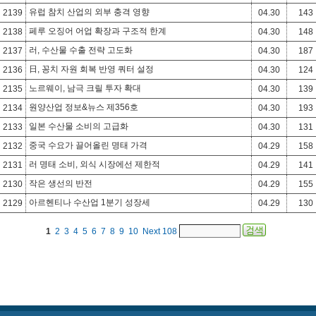
유럽 참치 산업의 외부 충격 영향
2139
04.30
143
페루 오징어 어업 확장과 구조적 한계
2138
04.30
148
러, 수산물 수출 전략 고도화
2137
04.30
187
日, 꽁치 자원 회복 반영 쿼터 설정
2136
04.30
124
노르웨이, 남극 크릴 투자 확대
2135
04.30
139
원양산업 정보&뉴스 제356호
2134
04.30
193
일본 수산물 소비의 고급화
2133
04.30
131
중국 수요가 끌어올린 명태 가격
2132
04.29
158
러 명태 소비, 외식 시장에선 제한적
2131
04.29
141
작은 생선의 반전
2130
04.29
155
아르헨티나 수산업 1분기 성장세
2129
04.29
130
1
2
3
4
5
6
7
8
9
10
Next
108