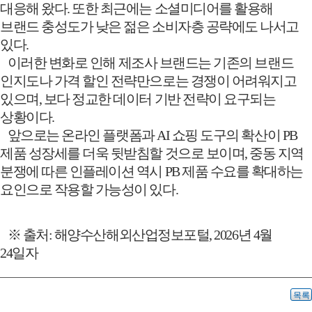
대응해 왔다
.
또한 최근에는 소셜미디어를 활용해
브랜드 충성도가 낮은 젊은 소비자층 공략에도 나서고
있다
.
이러한 변화로 인해 제조사 브랜드는 기존의 브랜드
인지도나 가격 할인 전략만으로는 경쟁이 어려워지고
있으며
,
보다 정교한 데이터 기반 전략이 요구되는
상황이다
.
앞으로는 온라인 플랫폼과
AI
쇼핑 도구의 확산이
PB
제품 성장세를 더욱 뒷받침할 것으로 보이며
,
중동 지역
분쟁에 따른 인플레이션 역시
PB
제품 수요를 확대하는
요인으로 작용할 가능성이 있다
.
※
출처
:
해양수산해외산업정보포털
, 2026
년
4
월
24
일자
목록