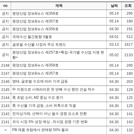
no
제목
날짜
조회
공지
원양산업 정보&뉴스 제358호
05.14
295
공지
원양산업 정보&뉴스 제357호
05.14
180
공지
원양산업 정보&뉴스 제356호
04.30
191
공지
국제수산 월간동향 3월호
04.01
512
공지
글로벌 수산물 시장의 주요 트렌드
03.13
1617
원양산업 정보&뉴스 제257호<특집-국가별 수산업 지원 현
공지
05.02
2133
황>
원양산업 정보&뉴스 제358호
2148
05.14
295
원양산업 정보&뉴스 제357호
2147
05.14
180
명태, 글로벌 수요에 따라 가격 급등
2146
04.30
203
中 지원으로 시에라리온 첫 번째 수산 항만 건설 착수
2145
04.30
129
美 초밥 소비, MZ 중심 수요 증가
2144
04.30
125
美 수산물 가격 급등, 소비 위축으로 직결
2143
04.30
125
전자상거래, 선택이 아닌 필수 경쟁 요소로 전환
2142
04.30
141
외식 시장 3% 성장 예상...외식업 경쟁 기준 변화
2141
04.30
142
PB 제품 유럽에서 판매량 50% 돌파
>
04.30
132