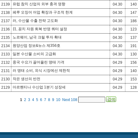
유럽 참치 산업의 외부 충격 영향
2139
04.30
140
페루 오징어 어업 확장과 구조적 한계
2138
04.30
147
러, 수산물 수출 전략 고도화
2137
04.30
186
日, 꽁치 자원 회복 반영 쿼터 설정
2136
04.30
123
노르웨이, 남극 크릴 투자 확대
2135
04.30
137
원양산업 정보&뉴스 제356호
2134
04.30
191
일본 수산물 소비의 고급화
2133
04.30
130
중국 수요가 끌어올린 명태 가격
2132
04.29
156
러 명태 소비, 외식 시장에선 제한적
2131
04.29
140
작은 생선의 반전
2130
04.29
153
아르헨티나 수산업 1분기 성장세
2129
04.29
128
1
2
3
4
5
6
7
8
9
10
Next
108