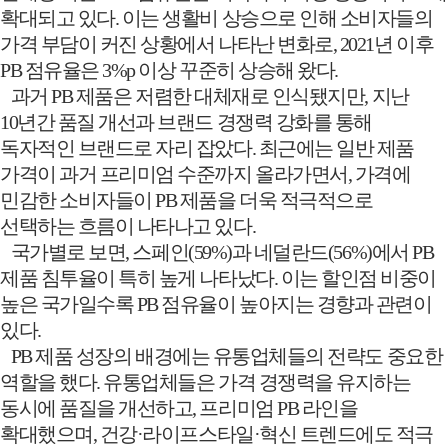
확대되고 있다
.
이는 생활비 상승으로 인해 소비자들의
가격 부담이 커진 상황에서 나타난 변화로
, 2021
년 이후
PB
점유율은
3%p
이상 꾸준히 상승해 왔다
.
과거
PB
제품은 저렴한 대체재로 인식됐지만
,
지난
10
년간 품질 개선과 브랜드 경쟁력 강화를 통해
독자적인 브랜드로 자리 잡았다
.
최근에는 일반 제품
가격이 과거 프리미엄 수준까지 올라가면서
,
가격에
민감한 소비자들이
PB
제품을 더욱 적극적으로
선택하는 흐름이 나타나고 있다
.
국가별로 보면
,
스페인
(59%)
과 네덜란드
(56%)
에서
PB
제품 침투율이 특히 높게 나타났다
.
이는 할인점 비중이
높은 국가일수록
PB
점유율이 높아지는 경향과 관련이
있다
.
PB
제품 성장의 배경에는 유통업체들의 전략도 중요한
역할을 했다
.
유통업체들은 가격 경쟁력을 유지하는
동시에 품질을 개선하고
,
프리미엄
PB
라인을
확대했으며
,
건강
·
라이프스타일
·
혁신 트렌드에도 적극