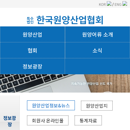
KOR
/
ENG
한국원양산업협회
특수
법인
원양산업
원양어류 소개
협회
소식
정보광장
회사소개
원양산업정보&뉴스
원양산업지
정보광
회원사 온라인몰
통계자료
장