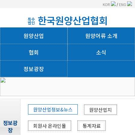
KOR
/
ENG
한국원양산업협회
특수
법인
원양산업
원양어류 소개
협회
소식
정보광장
회사소개
원양산업정보&뉴스
원양산업지
정보광
회원사 온라인몰
통계자료
장