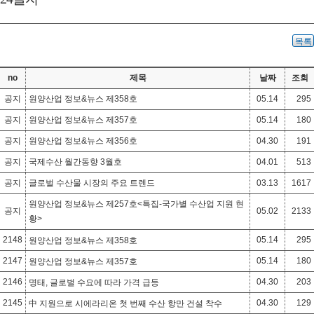
목록
no
제목
날짜
조회
공지
원양산업 정보&뉴스 제358호
05.14
295
공지
원양산업 정보&뉴스 제357호
05.14
180
공지
원양산업 정보&뉴스 제356호
04.30
191
공지
국제수산 월간동향 3월호
04.01
513
공지
글로벌 수산물 시장의 주요 트렌드
03.13
1617
원양산업 정보&뉴스 제257호<특집-국가별 수산업 지원 현
공지
05.02
2133
황>
2148
05.14
295
원양산업 정보&뉴스 제358호
2147
05.14
180
원양산업 정보&뉴스 제357호
2146
04.30
203
명태, 글로벌 수요에 따라 가격 급등
2145
04.30
129
中 지원으로 시에라리온 첫 번째 수산 항만 건설 착수