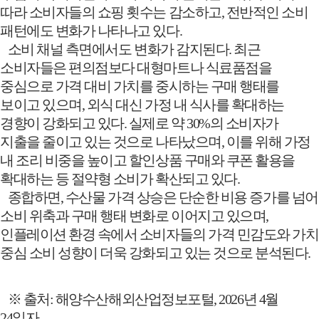
따라 소비자들의 쇼핑 횟수는 감소하고
,
전반적인 소비
패턴에도 변화가 나타나고 있다
.
소비 채널 측면에서도 변화가 감지된다
.
최근
소비자들은 편의점보다 대형마트나 식료품점을
중심으로 가격 대비 가치를 중시하는 구매 행태를
보이고 있으며
,
외식 대신 가정 내 식사를 확대하는
경향이 강화되고 있다
.
실제로 약
30%
의 소비자가
지출을 줄이고 있는 것으로 나타났으며
,
이를 위해 가정
내 조리 비중을 높이고 할인상품 구매와 쿠폰 활용을
확대하는 등 절약형 소비가 확산되고 있다
.
종합하면
,
수산물 가격 상승은 단순한 비용 증가를 넘어
소비 위축과 구매 행태 변화로 이어지고 있으며
,
인플레이션 환경 속에서 소비자들의 가격 민감도와 가치
중심 소비 성향이 더욱 강화되고 있는 것으로 분석된다
.
※
출처
:
해양수산해외산업정보포털
, 2026
년
4
월
24
일자