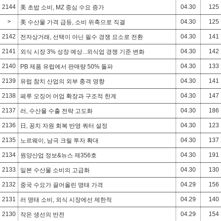
2144
04.30
125
美 초밥 소비, MZ 중심 수요 증가
>
04.30
125
美 수산물 가격 급등, 소비 위축으로 직결
2142
04.30
141
전자상거래, 선택이 아닌 필수 경쟁 요소로 전환
2141
04.30
142
외식 시장 3% 성장 예상...외식업 경쟁 기준 변화
2140
04.30
133
PB 제품 유럽에서 판매량 50% 돌파
2139
04.30
141
유럽 참치 산업의 외부 충격 영향
2138
04.30
147
페루 오징어 어업 확장과 구조적 한계
2137
04.30
186
러, 수산물 수출 전략 고도화
2136
04.30
123
日, 꽁치 자원 회복 반영 쿼터 설정
2135
04.30
137
노르웨이, 남극 크릴 투자 확대
2134
04.30
191
원양산업 정보&뉴스 제356호
2133
04.30
130
일본 수산물 소비의 고급화
2132
04.29
156
중국 수요가 끌어올린 명태 가격
2131
04.29
140
러 명태 소비, 외식 시장에선 제한적
2130
04.29
154
작은 생선의 반전