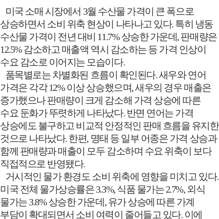
미국 소매 시장에서
3
월 수산물 가격이 큰 폭으로
상승하면서 소비 위축 현상이 나타나고 있다
.
특히 냉동
수산물 가격이 전년 대비
11.7%
상승한 가운데
,
판매량은
12.5%
감소하고 매출액 역시 감소하는 등 가격 인상이
수요 감소로 이어지는 모습이다
.
품목별로는 차별화된 흐름이 확인된다
.
새우와 연어
가격은 각각
12%
이상 상승했으며
,
새우의 경우 매출은
증가했으나 판매량이 크게 감소해 가격 상승에 따른
수요 둔화가 뚜렷하게 나타났다
.
반면 연어는 가격
상승에도 불구하고 비교적 안정적인 판매 흐름을 유지한
것으로 나타났다
.
한편
,
명태 등 일부 어종은 가격 상승과
함께 판매량과 매출이 모두 감소하며 수요 위축이 보다
직접적으로 반영됐다
.
거시적인 물가 환경도 소비 위축에 영향을 미치고 있다
.
미국 전체 물가상승률은
3.3%,
식품 물가는
2.7%,
외식
물가는
3.8%
상승한 가운데
,
유가 상승에 따른 가계
부담이 확대되면서 소비 여력이 줄어들고 있다
.
이에