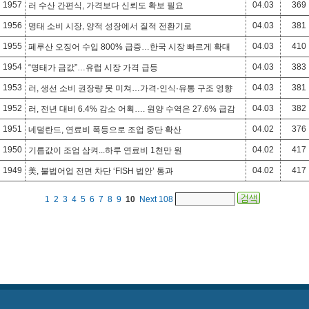
1957
04.03
369
러 수산 간편식, 가격보다 신뢰도 확보 필요
1956
04.03
381
명태 소비 시장, 양적 성장에서 질적 전환기로
1955
04.03
410
페루산 오징어 수입 800% 급증…한국 시장 빠르게 확대
1954
04.03
383
“명태가 금값”…유럽 시장 가격 급등
1953
04.03
381
러, 생선 소비 권장량 못 미쳐…가격·인식·유통 구조 영향
1952
04.03
382
러, 전년 대비 6.4% 감소 어획…. 원양 수역은 27.6% 급감
1951
04.02
376
네덜란드, 연료비 폭등으로 조업 중단 확산
1950
04.02
417
기름값이 조업 삼켜...하루 연료비 1천만 원
1949
04.02
417
美, 불법어업 전면 차단 ‘FISH 법안’ 통과
1
2
3
4
5
6
7
8
9
10
Next
108