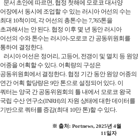
문서 초안에 따르면
,
협정 첫해에 모로코 대서양
어장에서 동시에 조업할 수 있는 러시아 어선의 수는
최대
10
척이며
,
각 어선의 총톤수는
7,765
톤을
초과해서는 안 된다
.
협정 이후 몇 년 동안 러시아
어선의 수와 톤수는 러시아
-
모로코 간 공동위원회를
통하여 결정한다
.
러시아 어선은 정어리
,
고등어
,
전갱이 및 멸치 등 원양
어종을 어획할 수 있다
.
어획량의 구성은
공동위원회에서 결정한다
.
협정 기간 동안 원양 어종의
연간 어획 할당량은
9
만 톤으로 설정되어 있다
.
이
쿼터는 양국 간 공동위원회의 틀 내에서 모로코 왕국
국립 수산 연구소
(INRH)
의 자원 상태에 대한 데이터를
기반으로 쿼터를 증감
(
최대
10
만 톤
)
할 수 있다
.
※
출처
: Portnews, 2025
년
4
월
11
일자