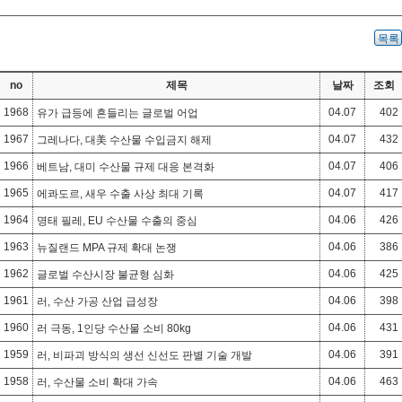
목록
no
제목
날짜
조회
1968
04.07
402
유가 급등에 흔들리는 글로벌 어업
1967
04.07
432
그레나다, 대美 수산물 수입금지 해제
1966
04.07
406
베트남, 대미 수산물 규제 대응 본격화
1965
04.07
417
에콰도르, 새우 수출 사상 최대 기록
1964
04.06
426
명태 필레, EU 수산물 수출의 중심
1963
04.06
386
뉴질랜드 MPA 규제 확대 논쟁
1962
04.06
425
글로벌 수산시장 불균형 심화
1961
04.06
398
러, 수산 가공 산업 급성장
1960
04.06
431
러 극동, 1인당 수산물 소비 80kg
1959
04.06
391
러, 비파괴 방식의 생선 신선도 판별 기술 개발
1958
04.06
463
러, 수산물 소비 확대 가속