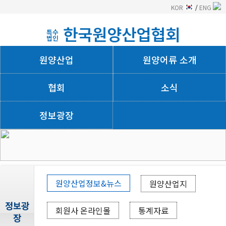
KOR
/
ENG
한국원양산업협회
특수
법인
원양산업
원양어류 소개
협회
소식
정보광장
회사소개
원양산업정보&뉴스
원양산업지
정보광
회원사 온라인몰
통계자료
장