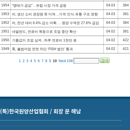
1954
04.03
384
“명태가 금값”…유럽 시장 가격 급등
1953
04.03
381
러, 생선 소비 권장량 못 미쳐…가격·인식·유통 구조 영향
1952
04.03
384
러, 전년 대비 6.4% 감소 어획…. 원양 수역은 27.6% 급감
1951
04.02
381
네덜란드, 연료비 폭등으로 조업 중단 확산
1950
04.02
422
기름값이 조업 삼켜...하루 연료비 1천만 원
1949
04.02
421
美, 불법어업 전면 차단 ‘FISH 법안’ 통과
1
2
3
4
5
6
7
8
9
10
Next
108
(특)한국원양산업협회 / 회장 문 해남