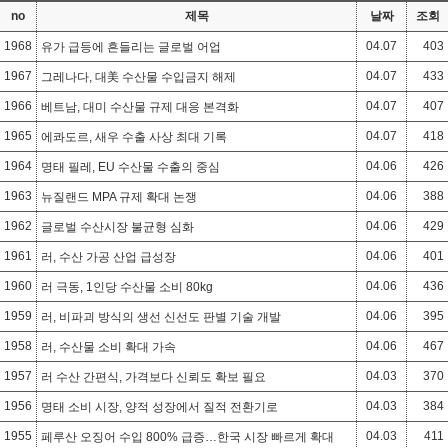
no
제목
날짜
조회
1968
04.07
403
유가 급등에 흔들리는 글로벌 어업
1967
04.07
433
그레나다, 대美 수산물 수입금지 해제
1966
04.07
407
베트남, 대미 수산물 규제 대응 본격화
1965
04.07
418
에콰도르, 새우 수출 사상 최대 기록
1964
04.06
426
명태 필레, EU 수산물 수출의 중심
1963
04.06
388
뉴질랜드 MPA 규제 확대 논쟁
1962
04.06
429
글로벌 수산시장 불균형 심화
1961
04.06
401
러, 수산 가공 산업 급성장
1960
04.06
436
러 극동, 1인당 수산물 소비 80kg
1959
04.06
395
러, 비파괴 방식의 생선 신선도 판별 기술 개발
1958
04.06
467
러, 수산물 소비 확대 가속
1957
04.03
370
러 수산 간편식, 가격보다 신뢰도 확보 필요
1956
04.03
384
명태 소비 시장, 양적 성장에서 질적 전환기로
1955
04.03
411
페루산 오징어 수입 800% 급증…한국 시장 빠르게 확대