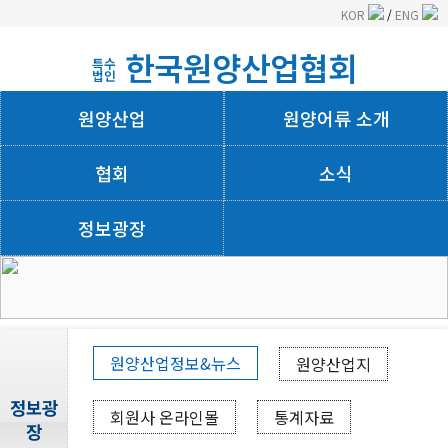
KOR
/
ENG
한국원양산업협회
특수
법인
원양산업
원양어류 소개
협회
소식
정보광장
회사소개
원양산업정보&뉴스
원양산업지
정보광
회원사 온라인몰
통계자료
장