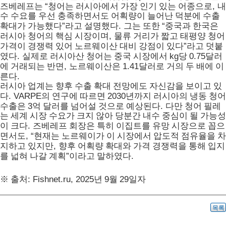
“
,
즈베레프는
청어는 러시아에서 가장 인기 있는 어종으로
내
수 수요를 우선 충족하면서도 어획량이 늘어난 덕분에 수출
”
.
“
확대가 가능했다
라고 설명했다
그는 또한
중국과 한국은
,
러시아 청어의 핵심 시장이며
물류 거리가 짧고 태평양 청어
”
가격이 경쟁력 있어 노르웨이산 대비 강점이 있다
라고 덧붙
.
kg
0.75
였다
실제로 러시아산 청어는 중국 시장에서
당
달러
,
1.41
에 거래되는 반면
노르웨이산은
달러로 거의 두 배에 이
.
른다
러시아 업계는 향후 수출 확대 전망에도 자신감을 보이고 있
. VARPE
2030
다
의 연구에 따르면
년까지 러시아의 냉동 청어
3
.
수출은
억 달러를 넘어설 것으로 예상된다
다만 청어 필레
는 세계 시장 수요가 크지 않아 당분간 내수 중심이 될 가능성
.
이 크다
즈베레프 회장은 특히 이집트를 유망 시장으로 꼽으
, “
면서도
현재는 노르웨이가 이 시장에서 압도적 점유율을 차
,
지하고 있지만
향후 어획량 확대와 가격 경쟁력을 통해 입지
”
.
를 넓혀 나갈 계획
이라고 말하였다
: Fishnet.ru, 2025
9
29
※
출처
년
월
일자
목록