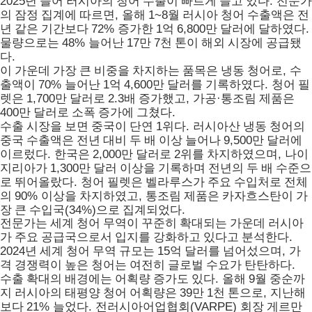
2025
.
년 들어 러시아의 청어 수출이 빠르게 늘고 있다
전문가
,
1~8
의 잠정 집계에 따르면
올해
월 러시아 청어 수출액은 전
72%
1
6,800
.
년 같은 기간보다
증가한
억
만 달러에 달하였다
48%
17
7
물량으로는
늘어난
만
천 톤이 해외 시장에 공급됐
.
다
,
이 가운데 가장 큰 비중을 차지하는 품목은 냉동 청어로
수
70%
1
4,600
.
출액이
늘어난
억
만 달러를 기록하였다
청어 필
1,700
2.3
,
·
렛은
만 달러로
배 증가했고
가공
통조림 제품은
400
.
만 달러로 소폭 증가에 그쳤다
1
.
수출 시장을 보면 중국이 단연
위다
러시아산 냉동 청어의
9,500
중국 수출액은 전년 대비 두 배 이상 늘어나
만 달러에
.
2,000
2
,
이르렀다
한국은
만 달러로
위를 차지하였으며
나이
1,300
지리아가
만 달러 이상을 기록하며 전년의 두 배 수준으
.
로 뛰어올랐다
청어 필렛은 벨라루스가 주요 수입처로 전체
90%
,
의
이상을 차지하였고
통조림 제품은 카자흐스탄이 가
(34%)
.
장 큰 수입국
으로 집계되었다
전문가는 세계 청어 무역이 꾸준히 확대되는 가운데 러시아
.
가 주요 공급국으로서 입지를 강화하고 있다고 분석한다
2024
15
,
년 세계 청어 무역 규모는
억 달러를 넘어섰으며
가
.
격 경쟁력이 높은 청어는 여전히 글로벌 수요가 탄탄하다
.
9
수출 확대의 배경에는 어획량 증가도 있다
올해
월 중순까
39
1
,
지 러시아의 태평양 청어 어획량은
만
천 톤으로
지난해
21%
.
(VARPE)
보다
늘었다
전러시아어업협회
회장 게르만