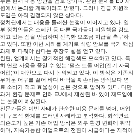
부는 현재 대응 방안을 검토 중이며
,
관련 문제를
EU
차
원에서 논의할 계획이라고 밝혔다
.
그러나 긴급 지원책
도입은 아직 결정되지 않은 상태다
.
정치권에서는 대응을 둘러싼 논쟁이 이어지고 있다
.
일
부 정치인들은 스페인 등 다른 국가들이 지원책을 검토
하고 있는 점을 언급하며 신속한 보조금 지급을 촉구하
고 있다
.
또한 이번 사태를 계기로 식량 안보를 국가 핵심
과제로 다뤄야 한다는 주장도 힘을 얻고 있다
.
한편
,
업계에서는 장기적인 해결책도 모색하고 있다
.
특
히 연료 사용을 줄일 수 있는
‘
펄스 트롤 어업
(
전기 자극
어업
)’
이 대안으로 다시 논의되고 있다
.
이 방식은 기존의
무거운 어구를 끌어 바다 바닥을 훼손하는 방식보다 연
료 소비가 적고 효율성이 높은 것으로 알려져 있다
.
다만
과거 환경 문제로 인해
EU
에서 제한된 바 있어 재도입에
는 논쟁이 예상된다
.
전문가들은 이번 사태가 단순한 비용 문제를 넘어
,
어업
의 구조적 한계를 드러낸 사례라고 분석한다
.
화석연료
의존도가 높은 기존 어업 방식은 외부 환경 변화에 취약
하며
,
지속가능한 어업으로의 전환이 시급하다는 지적이