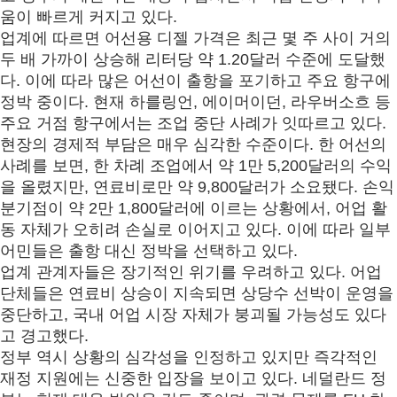
움이 빠르게 커지고 있다
.
업계에 따르면 어선용 디젤 가격은 최근 몇 주 사이 거의
두 배 가까이 상승해 리터당 약
1.20
달러 수준에 도달했
다
.
이에 따라 많은 어선이 출항을 포기하고 주요 항구에
정박 중이다
.
현재 하를링언
,
에이머이던
,
라우버소흐 등
주요 거점 항구에서는 조업 중단 사례가 잇따르고 있다
.
현장의 경제적 부담은 매우 심각한 수준이다
.
한 어선의
사례를 보면
,
한 차례 조업에서 약
1
만
5,200
달러의 수익
을 올렸지만
,
연료비로만 약
9,800
달러가 소요됐다
.
손익
분기점이 약
2
만
1,800
달러에 이르는 상황에서
,
어업 활
동 자체가 오히려 손실로 이어지고 있다
.
이에 따라 일부
어민들은 출항 대신 정박을 선택하고 있다
.
업계 관계자들은 장기적인 위기를 우려하고 있다
.
어업
단체들은 연료비 상승이 지속되면 상당수 선박이 운영을
중단하고
,
국내 어업 시장 자체가 붕괴될 가능성도 있다
고 경고했다
.
정부 역시 상황의 심각성을 인정하고 있지만 즉각적인
재정 지원에는 신중한 입장을 보이고 있다
.
네덜란드 정