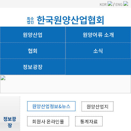
KOR
/
ENG
한국원양산업협회
특수
법인
원양산업
원양어류 소개
협회
소식
정보광장
회사소개
원양산업정보&뉴스
원양산업지
정보광
회원사 온라인몰
통계자료
장