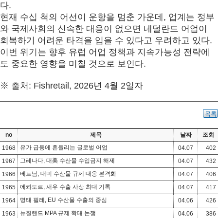
다
.
현재 수십 척의 어선이 운항을 멈춘 가운데
,
업계는 정부
와 국제사회의 신속한 대응이 없으면 네덜란드 어업이
회복하기 어려운 타격을 입을 수 있다고 우려하고 있다
.
이번 위기는 향후 유럽 어업 정책과 지속가능성 전략에
도 중요한 영향을 미칠 것으로 보인다
.
※
출처
: Fishretail, 2026
년
4
월
2
일자
목록
no
제목
날짜
조회
유가 급등에 흔들리는 글로벌 어업
1968
04.07
402
그레나다, 대美 수산물 수입금지 해제
1967
04.07
432
베트남, 대미 수산물 규제 대응 본격화
1966
04.07
406
에콰도르, 새우 수출 사상 최대 기록
1965
04.07
417
명태 필레, EU 수산물 수출의 중심
1964
04.06
426
뉴질랜드 MPA 규제 확대 논쟁
1963
04.06
386