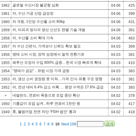
글로벌 수산시장 불균형 심화
1962
04.06
425
러, 수산 가공 산업 급성장
1961
04.06
399
러 극동, 1인당 수산물 소비 80kg
1960
04.06
431
러, 비파괴 방식의 생선 신선도 판별 기술 개발
1959
04.06
391
러, 수산물 소비 확대 가속
1958
04.06
463
러 수산 간편식, 가격보다 신뢰도 확보 필요
1957
04.03
369
명태 소비 시장, 양적 성장에서 질적 전환기로
1956
04.03
381
페루산 오징어 수입 800% 급증…한국 시장 빠르게 확대
1955
04.03
410
“명태가 금값”…유럽 시장 가격 급등
1954
04.03
383
러, 생선 소비 권장량 못 미쳐…가격·인식·유통 구조 영향
1953
04.03
381
러, 전년 대비 6.4% 감소 어획…. 원양 수역은 27.6% 급감
1952
04.03
383
네덜란드, 연료비 폭등으로 조업 중단 확산
>
04.02
378
기름값이 조업 삼켜...하루 연료비 1천만 원
1950
04.02
417
美, 불법어업 전면 차단 ‘FISH 법안’ 통과
1949
04.02
418
1
2
3
4
5
6
7
8
9
10
Next
108