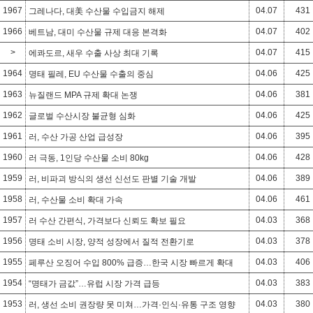
1967
04.07
431
그레나다, 대美 수산물 수입금지 해제
1966
04.07
402
베트남, 대미 수산물 규제 대응 본격화
>
04.07
415
에콰도르, 새우 수출 사상 최대 기록
1964
04.06
425
명태 필레, EU 수산물 수출의 중심
1963
04.06
381
뉴질랜드 MPA 규제 확대 논쟁
1962
04.06
425
글로벌 수산시장 불균형 심화
1961
04.06
395
러, 수산 가공 산업 급성장
1960
04.06
428
러 극동, 1인당 수산물 소비 80kg
1959
04.06
389
러, 비파괴 방식의 생선 신선도 판별 기술 개발
1958
04.06
461
러, 수산물 소비 확대 가속
1957
04.03
368
러 수산 간편식, 가격보다 신뢰도 확보 필요
1956
04.03
378
명태 소비 시장, 양적 성장에서 질적 전환기로
1955
04.03
406
페루산 오징어 수입 800% 급증…한국 시장 빠르게 확대
1954
04.03
383
“명태가 금값”…유럽 시장 가격 급등
1953
04.03
380
러, 생선 소비 권장량 못 미쳐…가격·인식·유통 구조 영향