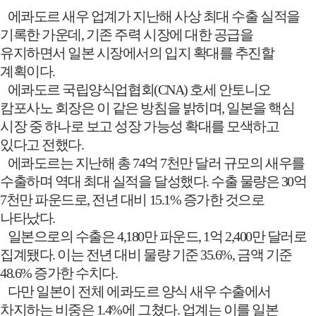
에콰도르 새우 업계가 지난해 사상 최대 수출 실적을
기록한 가운데
,
기존 주력 시장에 대한 공급을
유지하면서 일본 시장에서의 입지 확대를 추진할
계획이다
.
에콰도르 국립양식업협회
(CNA)
호세 안토니오
캄포사노 회장은 이 같은 방침을 밝히며
,
일본을 핵심
시장 중 하나로 보고 성장 가능성 확대를 모색하고
있다고 전했다
.
에콰도르는 지난해 총
74
억
7
천만 달러 규모의 새우를
수출하며 역대 최대 실적을 달성했다
.
수출 물량은
30
억
7
천만 파운드로
,
전년 대비
15.1%
증가한 것으로
나타났다
.
일본으로의 수출은
4,180
만 파운드
, 1
억
2,400
만 달러로
집계됐다
.
이는 전년 대비 물량 기준
35.6%,
금액 기준
48.6%
증가한 수치다
.
다만 일본이 전체 에콰도르 양식 새우 수출에서
차지하는 비중은
1.4%
에 그쳤다
.
업계는 이를 일본