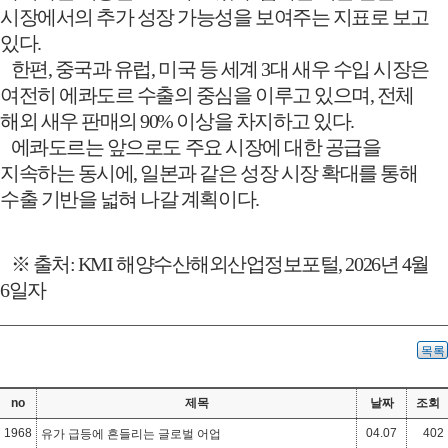
시장에서의 추가 성장 가능성을 보여주는 지표로 보고
있다
.
한편
,
중국과 유럽
,
미국 등 세계
3
대 새우 수입 시장은
여전히 에콰도르 수출의 중심을 이루고 있으며
,
전체
해외 새우 판매의
90%
이상을 차지하고 있다
.
에콰도르는 앞으로도 주요 시장에 대한 공급을
지속하는 동시에
,
일본과 같은 성장 시장 확대를 통해
수출 기반을 넓혀 나갈 계획이다
.
※
출처
: KMI
해양수산해외산업정보포털
, 2026
년
4
월
6
일자
목록
no
제목
날짜
조회
1968
04.07
402
유가 급등에 흔들리는 글로벌 어업