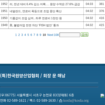
1952
04.03
381
러, 전년 대비 6.4% 감소 어획…. 원양 수역은 27.6% 급감
1951
04.02
376
네덜란드, 연료비 폭등으로 조업 중단 확산
1950
04.02
416
기름값이 조업 삼켜...하루 연료비 1천만 원
1949
04.02
415
美, 불법어업 전면 차단 ‘FISH 법안’ 통과
1
2
3
4
5
6
7
8
9
10
Next
108
(특)한국원양산업협회 / 회장 문 해남
(우:06775) 서울특별시 서초구 논현로 83(양재동) 6층
전화 02-589-1621 / 팩스 02-589-1630 / 📩
kosfa@kosfa.org