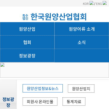
KOR
/
ENG
한국원양산업협회
특수
법인
원양산업
원양어류 소개
협회
소식
정보광장
회사소개
원양산업정보&뉴스
원양산업지
정보광
회원사 온라인몰
통계자료
장