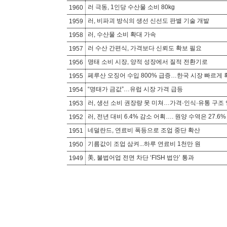
러 극동, 1인당 수산물 소비 80kg
1960
러, 비파괴 방식의 생선 신선도 판별 기술 개발
1959
러, 수산물 소비 확대 가속
1958
러 수산 간편식, 가격보다 신뢰도 확보 필요
1957
명태 소비 시장, 양적 성장에서 질적 전환기로
1956
페루산 오징어 수입 800% 급증…한국 시장 빠르게 
1955
“명태가 금값”…유럽 시장 가격 급등
1954
러, 생선 소비 권장량 못 미쳐…가격·인식·유통 구조
1953
러, 전년 대비 6.4% 감소 어획…. 원양 수역은 27.6
1952
네덜란드, 연료비 폭등으로 조업 중단 확산
1951
기름값이 조업 삼켜...하루 연료비 1천만 원
1950
美, 불법어업 전면 차단 ‘FISH 법안’ 통과
1949