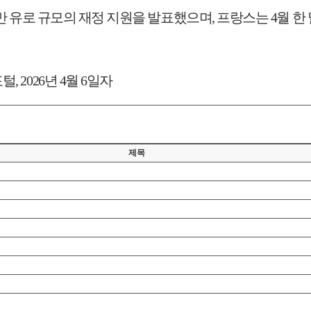
만 유로 규모의 재정 지원을 발표했으며
,
프랑스는
4
월 한
포털
, 2026
년
4
월
6
일자
제목