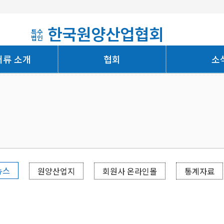
한국원양산업협회
특수
법인
어류 소개
협회
소
회사소개
뉴스
원양산업지
회원사 온라인몰
통계자료