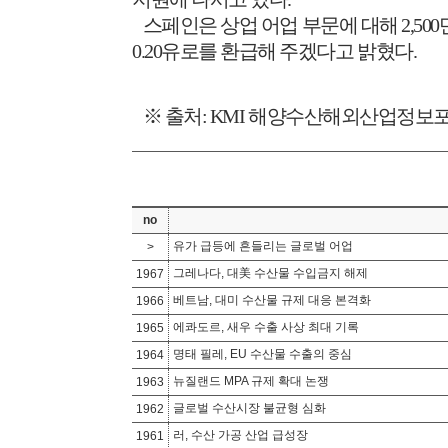
스페인은 상업 어업 부문에 대해
2,500
0.20
유로를 환급해 주겠다고 밝혔다
.
※
출처
: KMI
해양수산해외산업정보
no
유가 급등에 흔들리는 글로벌 어업
>
그레나다, 대美 수산물 수입금지 해제
1967
베트남, 대미 수산물 규제 대응 본격화
1966
에콰도르, 새우 수출 사상 최대 기록
1965
명태 필레, EU 수산물 수출의 중심
1964
뉴질랜드 MPA 규제 확대 논쟁
1963
글로벌 수산시장 불균형 심화
1962
러, 수산 가공 산업 급성장
1961