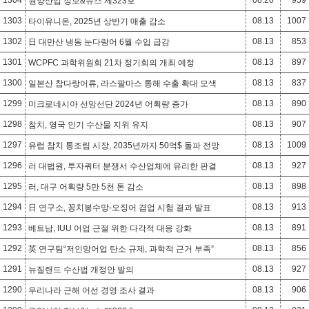
원양산업 정보&뉴스 제323호
1303
08.13
1007
타이유니온, 2025년 상반기 매출 감소
1302
08.13
853
日 대만산 냉동 눈다랑어 6월 수입 급감
1301
08.13
897
WCPFC 과학위원회 21차 정기회의 개최 예정
1300
08.13
837
일본산 참다랑어류, 라스팔마스 통해 수출 확대 모색
1299
08.13
890
미크로네시아 선망선단 2024년 어획량 증가
1298
08.13
907
참치, 영국 인기 수산물 지위 유지
1297
08.13
1009
유럽 참치 통조림 시장, 2035년까지 50억$ 돌파 전망
1296
08.13
927
러 대법원, 투자쿼터 분쟁서 수산업체에 유리한 판결
1295
08.13
898
러, 대구 어획량 5만 5천 톤 감소
1294
08.13
913
日 연구소, 꽁치봉수망-오징어 겸업 시험 결과 발표
1293
08.13
891
베트남, IUU 어업 근절 위한 다각적 대응 강화
1292
08.13
856
英 연구팀“저인망어업 탄소 규제, 과학적 근거 부족”
1291
08.13
927
뉴질랜드 수산법 개정안 발의
1290
08.13
906
우리나라 근해 어선 경영 조사 결과