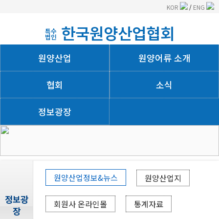
KOR
/
ENG
한국원양산업협회
특수
법인
원양산업
원양어류 소개
협회
소식
정보광장
회사소개
원양산업정보&뉴스
원양산업지
정보광
회원사 온라인몰
통계자료
장