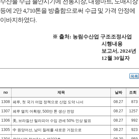
수산물 수급 불안시기에 전통시장
,
대형마트
,
도매시장
등에
2
만
4,710
톤을 방출함으로써 수급 및 가격 안정에
이바지하였다
.
※
출처
:
농림수산업 구조조정사업
시행내용
보고서
, 2024
년
12
월
30
일자
목록
no
제목
날짜
조회
1308
08.27
873
페루, 첫 국가 어업 정책으로 산업 도약 나서
1307
08.27
1257
페루 멸치 어획량, 500만 톤 생산 전망
1306
08.27
992
美, 브라질산 틸라피아 수입 관세 50% 인상 발표
1305
08.27
923
中 원양어선, 남미 칠레를 새로운 거점으로
1304
08.20
959