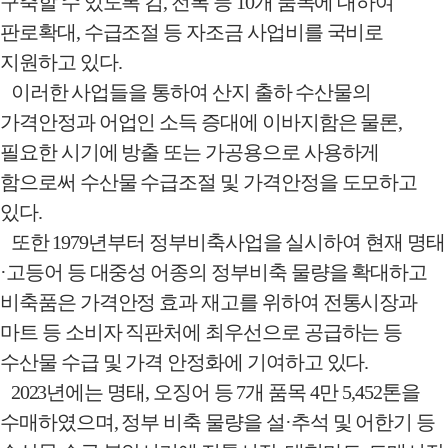
구축할 수 있도록 김
,
전복 등
10
개 품목에 대하여
판로확대
,
수급조절 등 자조금 사업비를 국비로
지원하고 있다
.
이러한 사업들을 통하여 산지 출하 수산물의
가격안정과 어업인 소득 증대에 이바지함은 물론
,
필요한 시기에 방출 또는 가공용으로 사용하게
함으로써 수산물 수급조절 및 가격안정을 도모하고
있다
.
또한
1979
년부터 정부비축사업을 실시하여 현재 명태
·
고등어 등 대중성 어종의 정부비축 물량을 확대하고
비축품은 가격안정 효과 재고를 위하여 전통시장과
마트 등 소비자 직판처에 최우선으로 공급하는 등
수산물 수급 및 가격 안정화에 기여하고 있다
.
2023
년에는 명태
,
오징어 등
7
개 품목
4
만
5,452
톤을
수매하였으며
,
정부 비축 물량을 설
·
추석 및 어한기 등