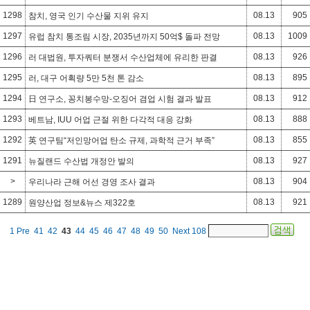
1298
08.13
905
참치, 영국 인기 수산물 지위 유지
1297
08.13
1009
유럽 참치 통조림 시장, 2035년까지 50억$ 돌파 전망
1296
08.13
926
러 대법원, 투자쿼터 분쟁서 수산업체에 유리한 판결
1295
08.13
895
러, 대구 어획량 5만 5천 톤 감소
1294
08.13
912
日 연구소, 꽁치봉수망-오징어 겸업 시험 결과 발표
1293
08.13
888
베트남, IUU 어업 근절 위한 다각적 대응 강화
1292
08.13
855
英 연구팀“저인망어업 탄소 규제, 과학적 근거 부족”
1291
08.13
927
뉴질랜드 수산법 개정안 발의
>
08.13
904
우리나라 근해 어선 경영 조사 결과
1289
08.13
921
원양산업 정보&뉴스 제322호
1
Pre
41
42
43
44
45
46
47
48
49
50
Next
108