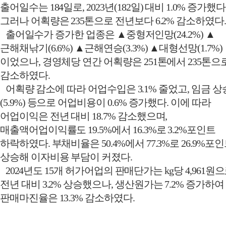
출어일수는
184
일로
, 2023
년
(182
일
)
대비
1.0%
증가했다
그러나 어획량은
235
톤으로 전년보다
6.2%
감소하였다
.
출어일수가 증가한 업종은
▲
중형저인망
(24.2%)
▲
근해채낚기
(6.6%)
▲
근해연승
(3.3%)
▲
대형선망
(1.7%)
이었으나
,
경영체당 연간 어획량은
251
톤에서
235
톤으
감소하였다
.
어획량 감소에 따라 어업수입은
3.1%
줄었고
,
임금 상
(5.9%)
등으로 어업비용이
0.6%
증가했다
.
이에 따라
어업이익은 전년 대비
18.7%
감소했으며
,
매출액어업이익률도
19.5%
에서
16.3%
로
3.2%
포인트
하락하였다
.
부채비율은
50.4%
에서
77.3%
로
26.9%
포인
상승해 이자비용 부담이 커졌다
.
2024
년도
15
개 허가어업의 판매단가는
kg
당
4,961
원으
전년 대비
3.2%
상승했으나
,
생산원가는
7.2%
증가하여
판매마진율은
13.3%
감소하였다
.