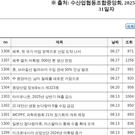
※
출처
:
수산업협동조합중앙회
, 2025
31
일자
목록
no
제목
날짜
조회
1308
08.27
871
페루, 첫 국가 어업 정책으로 산업 도약 나서
1307
08.27
1256
페루 멸치 어획량, 500만 톤 생산 전망
1306
08.27
991
美, 브라질산 틸라피아 수입 관세 50% 인상 발표
1305
08.27
920
中 원양어선, 남미 칠레를 새로운 거점으로
1304
08.20
958
원양산업 정보&뉴스 제323호
1303
08.13
1004
타이유니온, 2025년 상반기 매출 감소
1302
08.13
850
日 대만산 냉동 눈다랑어 6월 수입 급감
1301
08.13
893
WCPFC 과학위원회 21차 정기회의 개최 예정
1300
08.13
836
일본산 참다랑어류, 라스팔마스 통해 수출 확대 모색
1299
08.13
890
미크로네시아 선망선단 2024년 어획량 증가