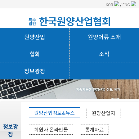
KOR
/
ENG
한국원양산업협회
특수
법인
원양산업
원양어류 소개
협회
소식
정보광장
회사소개
원양산업정보&뉴스
원양산업지
정보광
회원사 온라인몰
통계자료
장