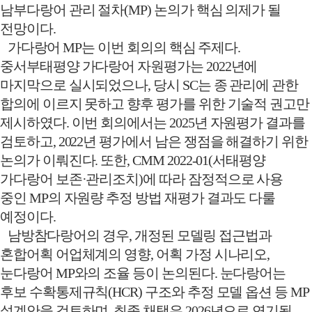
남부다랑어 관리 절차
(MP)
논의가 핵심 의제가 될
전망이다
.
가다랑어
MP
는 이번 회의의 핵심 주제다
.
중서부태평양 가다랑어 자원평가는
2022
년에
마지막으로 실시되었으나
,
당시
SC
는 종 관리에 관한
합의에 이르지 못하고 향후 평가를 위한 기술적 권고만
제시하였다
.
이번 회의에서는
2025
년 자원평가 결과를
검토하고
, 2022
년 평가에서 남은 쟁점을 해결하기 위한
논의가 이뤄진다
.
또한
, CMM 2022-01(
서태평양
가다랑어 보존
·
관리조치
)
에 따라 잠정적으로 사용
중인
MP
의 자원량 추정 방법 재평가 결과도 다룰
예정이다
.
남방참다랑어의 경우
,
개정된 모델링 접근법과
혼합어획 어업체계의 영향
,
어획 가정 시나리오
,
눈다랑어
MP
와의 조율 등이 논의된다
.
눈다랑어는
후보 수확통제규칙
(HCR)
구조와 추정 모델 옵션 등
MP
설계안을 검토하며
,
최종 채택은
2026
년으로 연기될