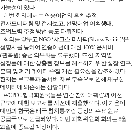
가능성이 있다
.
이번 회의에서는 연승어업의 혼획 추정
,
전자모니터링 및 전자보고
,
선망어업 어획행태
,
조업노력 추정 방법 등도 다뤄진다
.
회의를 앞두고
NGO ‘
샤크스 퍼시픽
(Sharks Pacific)’
은
성명서를 통하여 연승어선에 대한
100%
옵서버
(
관측원
)
승선 의무화를 요구했다
.
또한
,
지역별
성장률에 대한 상충된 정보를 해소하기 위한 성장 연구
혼획 및 폐기 데이터 수집 개선 필요성을 강조하였다
.
현재는 로그북과 옵서버 자료 부족으로 인해 재구성
데이터에 의존하는 상황이다
.
WCPFC
협력회원국들은 연간 참치 어획량과 어선
규모에 대한 보고서를 사전에 제출했으며
,
이 가운데
대만과 한국은 태국 참치통조림 공장의 주요 원료
공급국으로 언급되었다
.
이번 과학위원회 회의는
8
월
21
일에 종료될 예정이다
.