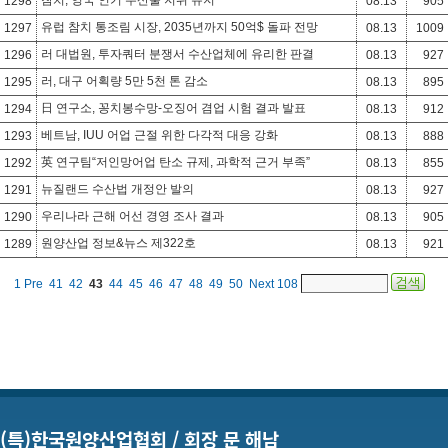
참치, 영국 인기 수산물 지위 유지
1298
08.13
905
유럽 참치 통조림 시장, 2035년까지 50억$ 돌파 전망
1297
08.13
1009
러 대법원, 투자쿼터 분쟁서 수산업체에 유리한 판결
1296
08.13
927
러, 대구 어획량 5만 5천 톤 감소
1295
08.13
895
日 연구소, 꽁치봉수망-오징어 겸업 시험 결과 발표
1294
08.13
912
베트남, IUU 어업 근절 위한 다각적 대응 강화
1293
08.13
888
英 연구팀“저인망어업 탄소 규제, 과학적 근거 부족”
1292
08.13
855
뉴질랜드 수산법 개정안 발의
1291
08.13
927
우리나라 근해 어선 경영 조사 결과
1290
08.13
905
원양산업 정보&뉴스 제322호
1289
08.13
921
1
Pre
41
42
43
44
45
46
47
48
49
50
Next
108
(특)한국원양산업협회 / 회장 문 해남