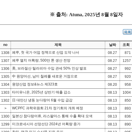
※
출처
: Atuna, 2025
년
8
월
8
일자
목록
no
제목
날짜
조회
페루, 첫 국가 어업 정책으로 산업 도약 나서
1308
08.27
871
페루 멸치 어획량, 500만 톤 생산 전망
1307
08.27
1257
美, 브라질산 틸라피아 수입 관세 50% 인상 발표
1306
08.27
992
中 원양어선, 남미 칠레를 새로운 거점으로
1305
08.27
920
원양산업 정보&뉴스 제323호
1304
08.20
958
타이유니온, 2025년 상반기 매출 감소
1303
08.13
1004
日 대만산 냉동 눈다랑어 6월 수입 급감
1302
08.13
850
WCPFC 과학위원회 21차 정기회의 개최 예정
>
08.13
893
일본산 참다랑어류, 라스팔마스 통해 수출 확대 모색
1300
08.13
836
미크로네시아 선망선단 2024년 어획량 증가
1299
08.13
890