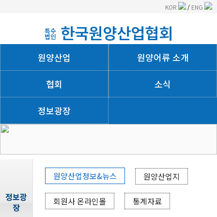
KOR
/
ENG
한국원양산업협회
특수
법인
원양산업
원양어류 소개
협회
소식
정보광장
회사소개
원양산업정보&뉴스
원양산업지
정보광
회원사 온라인몰
통계자료
장