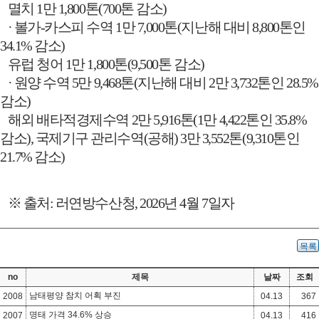
멸치
1
만
1,800
톤
(700
톤 감소
)
·
볼가
-
카스피 수역
1
만
7,000
톤
(
지난해 대비
8,800
톤인
34.1%
감소
)
유럽 청어
1
만
1,800
톤
(9,500
톤 감소
)
·
원양 수역
5
만
9,468
톤
(
지난해 대비
2
만
3,732
톤인
28.5%
감소
)
해외 배타적경제수역
2
만
5,916
톤
(1
만
4,422
톤인
35.8%
감소
),
국제기구 관리수역
(
공해
) 3
만
3,552
톤
(9,310
톤인
21.7%
감소
)
※
출처
:
러연방수산청
, 2026
년
4
월
7
일자
목록
no
제목
날짜
조회
남태평양 참치 어획 부진
2008
04.13
367
명태 가격 34.6% 상승
2007
04.13
416