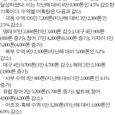
달성하였다
.
이는 지난해 대비
6
만
9,900
톤인
4.5%
감소한
기록이다
.
수역별 어획량은 다음과 같다
.
·
극동 수역
126
만
7,200
톤
(
지난해 대비
3
만
2,300
톤인
2.5%
감소
)
명태
97
만
2,400
톤
(5
만
3,600
톤 감소
),
대구
4
만
900
톤
(600
톤 증가
),
청어
17
만
4,200
톤
(6,100
톤 증가
),
가자미
1
만
5,800
톤
(4,000
톤 증가
)
·
북부 수역
9
만
2,100
톤
(
지난해 대비
5,000
톤인
5.2%
감소
)
대구
4
만
9,700
톤
(1
만
4,700
톤 감소
),
해덕
2
만
2,100
톤
(3,900
톤 증가
)
·
서부 수역
3
만
400
톤
(
지난해 대비
1
만
2,000
톤인
4.1%
증가
)
유럽 청어
2
만
5,200
톤
(5,700
톤 증가
),
발트해 청어
4,900
톤
(4,200
톤 감소
)
·
아조프
-
흑해 수역
1
만
3,200
톤
(
지난해 대비
1,000
톤인
6.9%
감소
)