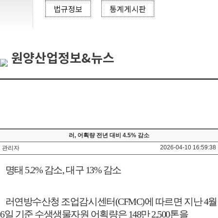
법규정보
통계게시판
원양산업정보&뉴스
러, 어획량 전년 대비 4.5% 감소
2026-04-10 16:59:38
관리자
명태
5.2%
감소
,
대구
13%
감소
러연방수산청 조업감시센터
(CFMC)
에 따르면 지난
4
월
6
일 기준 수생생물자원 어획량은
148
만
2,500
톤을