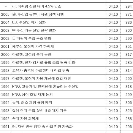
러, 어획량 전년 대비 4.5% 감소
>
04.10
394
佛, 수산업 유류비 지원 정책 시행
2005
04.10
371
EU, 수산업 위기 심화
2004
04.10
336
中 수산 가공 산업 전략 변화
2003
04.10
300
日 다랑어 수입 구조 변화
2002
04.10
290
페루산 오징어 가격 하락세
2001
04.10
351
아르헨, 고성장 통계 논란
2000
04.10
317
아르헨, 전자 감시로 불법 조업 단속 강화
1999
04.10
285
고유가 충격에 아르헨티나 어업 위축
1998
04.10
314
아르헨, 오징어 자원 개선에 조업 재편
1997
04.10
290
PNG, 고유가 및 인력난에 흔들리는 수산업
1996
04.10
318
PNG, 상어 조업 재개 논의
1995
04.10
299
뉴지, 최소 체장 규정 폐지
1994
04.10
306
칠레 참치 수입, 5년 내 최대치 기록
1993
04.10
325
꽁치 자원 회복세
1992
04.10
288
러, 자원 변동 영향 속 산업 전환 가속화
1991
04.10
296