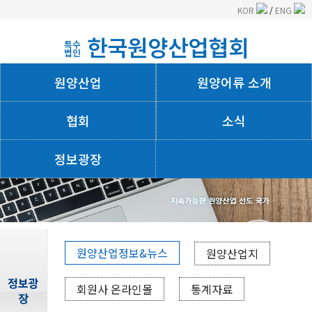
KOR
/
ENG
한국원양산업협회
특수
법인
원양산업
원양어류 소개
협회
소식
정보광장
회사소개
원양산업정보&뉴스
원양산업지
정보광
회원사 온라인몰
통계자료
장